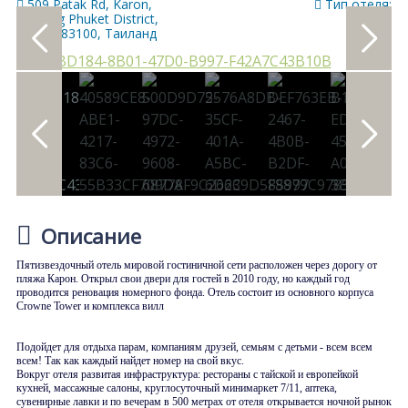
509 Patak Rd, Karon,
Тип отеля:
Mueang Phuket District,
Phuket 83100, Таиланд
Описание
Пятизвездочный отель мировой гостиничной сети расположен через дорогу от
пляжа Карон. Открыл свои двери для гостей в 2010 году, но каждый год
проводится реновация номерного фонда. Отель состоит из основного корпуса
Crowne Tower и комплекса вилл
Подойдет для отдыха парам, компаниям друзей, семьям с детьми - всем всем
всем! Так как каждый найдет номер на свой вкус.
Вокруг отеля развитая инфраструктура: рестораны с тайской и европейкой
кухней, массажные салоны, круглосуточный минимаркет 7/11, аптека,
сувенирные лавки и по вечерам в 500 метрах от отеля открывается ночной рынок